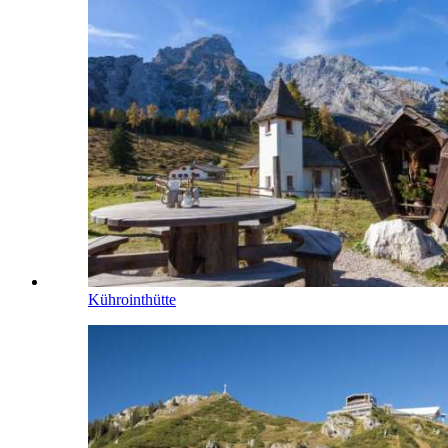
Kührointhütte