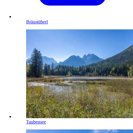
Bräustüberl
Taubensee