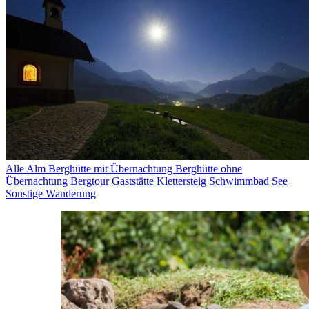
Alle
Alm
Berghütte mit Übernachtung
Berghütte ohne
Übernachtung
Bergtour
Gaststätte
Klettersteig
Schwimmbad
See
Sonstige
Wanderung