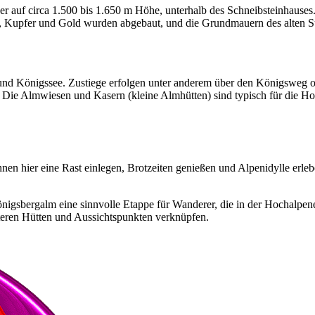
 auf circa 1.500 bis 1.650 m Höhe, unterhalb des Schneibsteinhauses
, Kupfer und Gold wurden abgebaut, und die Grundmauern des alten Su
und Königssee. Zustiege erfolgen unter anderem über den Königsweg o
Die Almwiesen und Kasern (kleine Almhütten) sind typisch für die H
en hier eine Rast einlegen, Brotzeiten genießen und Alpenidylle erle
 Königsbergalm eine sinnvolle Etappe für Wanderer, die in der Hochal
iteren Hütten und Aussichtspunkten verknüpfen.