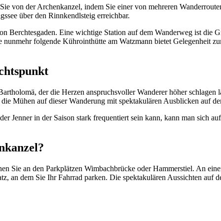
 Sie von der Archenkanzel, indem Sie einer von mehreren Wanderroute
ssee über den Rinnkendlsteig erreichbar.
on Berchtesgaden. Eine wichtige Station auf dem Wanderweg ist die Grü
e nunmehr folgende Kührointhütte am Watzmann bietet Gelegenheit zur
chtspunkt
 Bartholomä, der die Herzen anspruchsvoller Wanderer höher schlagen l
en die Mühen auf dieser Wanderung mit spektakulären Ausblicken auf d
 Jenner in der Saison stark frequentiert sein kann, kann man sich auf 
enkanzel?
en Sie an den Parkplätzen Wimbachbrücke oder Hammerstiel. An einem
tz, an dem Sie Ihr Fahrrad parken. Die spektakulären Aussichten auf 