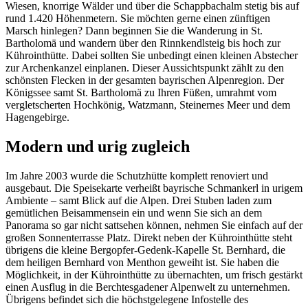
Wiesen, knorrige Wälder und über die Schappbachalm stetig bis auf
rund 1.420 Höhenmetern. Sie möchten gerne einen zünftigen
Marsch hinlegen? Dann beginnen Sie die Wanderung in St.
Bartholomä und wandern über den Rinnkendlsteig bis hoch zur
Kührointhütte. Dabei sollten Sie unbedingt einen kleinen Abstecher
zur Archenkanzel einplanen. Dieser Aussichtspunkt zählt zu den
schönsten Flecken in der gesamten bayrischen Alpenregion. Der
Königssee samt St. Bartholomä zu Ihren Füßen, umrahmt vom
vergletscherten Hochkönig, Watzmann, Steinernes Meer und dem
Hagengebirge.
Modern und urig zugleich
Im Jahre 2003 wurde die Schutzhütte komplett renoviert und
ausgebaut. Die Speisekarte verheißt bayrische Schmankerl in urigem
Ambiente – samt Blick auf die Alpen. Drei Stuben laden zum
gemütlichen Beisammensein ein und wenn Sie sich an dem
Panorama so gar nicht sattsehen können, nehmen Sie einfach auf der
großen Sonnenterrasse Platz. Direkt neben der Kührointhütte steht
übrigens die kleine Bergopfer-Gedenk-Kapelle St. Bernhard, die
dem heiligen Bernhard von Menthon geweiht ist. Sie haben die
Möglichkeit, in der Kührointhütte zu übernachten, um frisch gestärkt
einen Ausflug in die Berchtesgadener Alpenwelt zu unternehmen.
Übrigens befindet sich die höchstgelegene Infostelle des