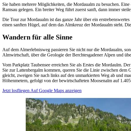
Sie haben mehrere Möglichkeiten, die Mordaualm zu besuchen. Eine 
Ramsau gelegen. Ein breiter Weg führt zuerst sanft, dann immer steil
Die Tour zur Mordaualm ist das ganze Jahr über ein erstrebenswertes
einen sanften Hügel, auf dem das Almkreuz der Mordaualm steht. Die A
Wandern für alle Sinne
Auf dem Almerlebnisweg passieren Sie nicht nur die Mordaualm, son
Almwirtschaft, über die Geologie der Berchtesgadener Alpen und übe
Vom Parkplatz Taubensee erreichen Sie als Erstes die Mordaulm. Der
Sie zur Lattenbergalm kommen, queren Sie die Linie zwischen dem Gi
gleicht, zweigen Sie nach links auf den unmarkierten Weg ab und ma
Höhenmetern, gefolgt von der bewirtschafteten Moosenalm auf 1.40
Jetzt losfliegen
Auf Google Maps anzeigen