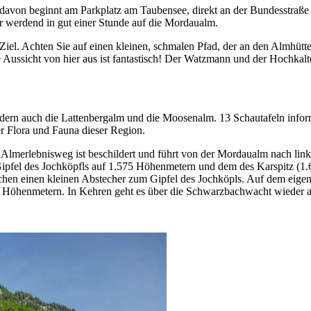
davon beginnt am Parkplatz am Taubensee, direkt an der Bundesstraße 
er werdend in gut einer Stunde auf die Mordaualm.
 Ziel. Achten Sie auf einen kleinen, schmalen Pfad, der an den Almhütt
ussicht von hier aus ist fantastisch! Der Watzmann und der Hochkalter
dern auch die Lattenbergalm und die Moosenalm. 13 Schautafeln infor
r Flora und Fauna dieser Region.
 Almerlebnisweg ist beschildert und führt von der Mordaualm nach lin
pfel des Jochköpfls auf 1.575 Höhenmetern und dem des Karspitz (1.6
chen einen kleinen Abstecher zum Gipfel des Jochköpls. Auf dem eigen
5 Höhenmetern. In Kehren geht es über die Schwarzbachwacht wieder 