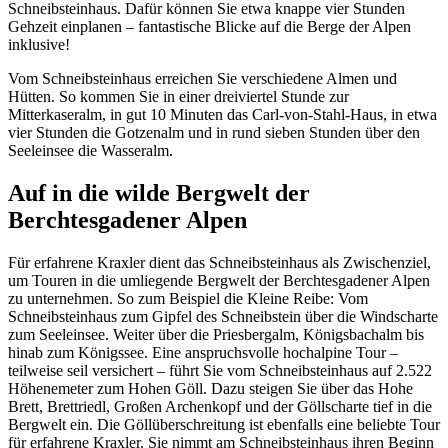
Schneibsteinhaus. Dafür können Sie etwa knappe vier Stunden
Gehzeit einplanen – fantastische Blicke auf die Berge der Alpen
inklusive!
Vom Schneibsteinhaus erreichen Sie verschiedene Almen und
Hütten. So kommen Sie in einer dreiviertel Stunde zur
Mitterkaseralm, in gut 10 Minuten das Carl-von-Stahl-Haus, in etwa
vier Stunden die Gotzenalm und in rund sieben Stunden über den
Seeleinsee die Wasseralm.
Auf in die wilde Bergwelt der
Berchtesgadener Alpen
Für erfahrene Kraxler dient das Schneibsteinhaus als Zwischenziel,
um Touren in die umliegende Bergwelt der Berchtesgadener Alpen
zu unternehmen. So zum Beispiel die Kleine Reibe: Vom
Schneibsteinhaus zum Gipfel des Schneibstein über die Windscharte
zum Seeleinsee. Weiter über die Priesbergalm, Königsbachalm bis
hinab zum Königssee. Eine anspruchsvolle hochalpine Tour –
teilweise seil versichert – führt Sie vom Schneibsteinhaus auf 2.522
Höhenemeter zum Hohen Göll. Dazu steigen Sie über das Hohe
Brett, Brettriedl, Großen Archenkopf und der Göllscharte tief in die
Bergwelt ein. Die Göllüberschreitung ist ebenfalls eine beliebte Tour
für erfahrene Kraxler. Sie nimmt am Schneibsteinhaus ihren Beginn